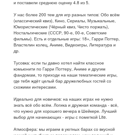
и поставили среднюю оценку 4.8 из 5.
У нас более 200 тем для игр разных типов: Обо всём
(классический квиз), Кино, Сериалы, Музыкальные,
Юмористические (Чёрный квиз, Чисто поржать),
Ностальгические (СССР, 90-е, 00-е, Советские
фильмы). Есть и отдельные игры: 18+, Гарри Поттер,
Властелин колец, Аниме, Видеоигры, Литература и
др.
Тусовка: если ты давно хотел найти классное
комьюнити по Гарри Поттеру, Аниме и другим
фандомам, то приходи на наши тематические игры,
где тебя ждёт целый бар дружелюбных гостей со
схожими интересами.
Идеально для новичков: на наших играх не нужно
знать всё обо всём. Логика и дружная команда - всё,
что нужно для хорошего вечера в Шейкере. Лучший
выбор для начинающих - игры с пометкой Lite.
Атмосфера: мы играем в уютных барах со вкусной
кухней и улыбчивым персоналом, наш ведущий и