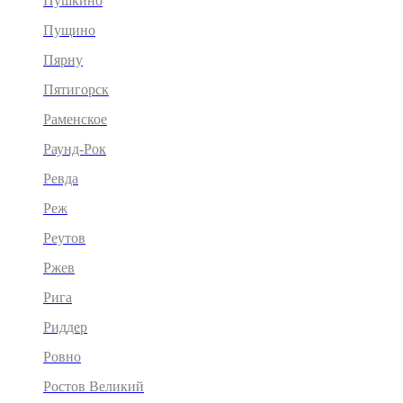
Пушкино
Пущино
Пярну
Пятигорск
Раменское
Раунд-Рок
Ревда
Реж
Реутов
Ржев
Рига
Риддер
Ровно
Ростов Великий