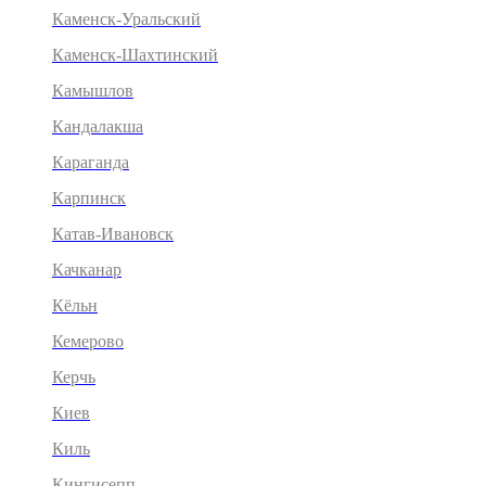
Каменск-Уральский
Каменск-Шахтинский
Камышлов
Кандалакша
Караганда
Карпинск
Катав-Ивановск
Качканар
Кёльн
Кемерово
Керчь
Киев
Киль
Кингисепп