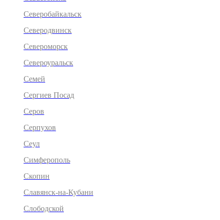
Северобайкальск
Северодвинск
Североморск
Североуральск
Семей
Сергиев Посад
Серов
Серпухов
Сеул
Симферополь
Скопин
Славянск-на-Кубани
Слободской