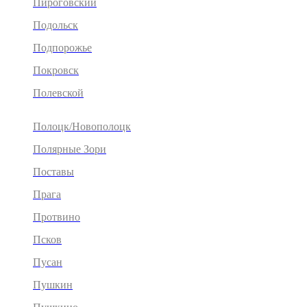
Пироговский
Подольск
Подпорожье
Покровск
Полевской
Полоцк/Новополоцк
Полярные Зори
Поставы
Прага
Протвино
Псков
Пусан
Пушкин