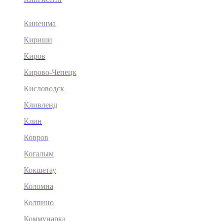
Кинешма
Кириши
Киров
Кирово-Чепецк
Кисловодск
Кливленд
Клин
Ковров
Когалым
Кокшетау
Коломна
Колпино
Коммунарка