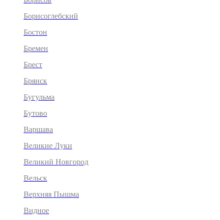
Борисоглебский
Бостон
Бремен
Брест
Брянск
Бугульма
Бутово
Варшава
Великие Луки
Великий Новгород
Вельск
Верхняя Пышма
Видное