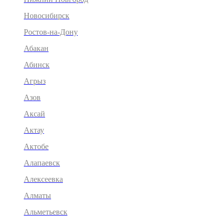
Новосибирск
Ростов-на-Дону
Абакан
Абинск
Агрыз
Азов
Аксай
Актау
Актобе
Алапаевск
Алексеевка
Алматы
Альметьевск