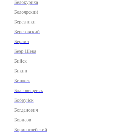
Белокуриха
Белоярский
Березники
Березовский
Берлин
Беэр-Шева
Бийск
Бикин
Бишкек
Благовещенск
Бобруйск
Богданович
Борисов
Борисоглебский