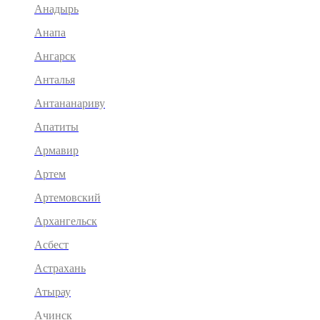
Анадырь
Анапа
Ангарск
Анталья
Антананариву
Апатиты
Армавир
Артем
Артемовский
Архангельск
Асбест
Астрахань
Атырау
Ачинск