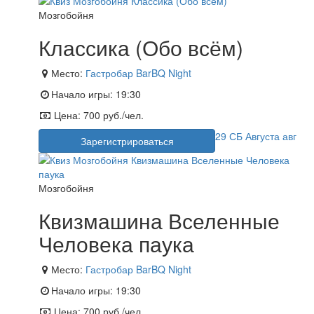
Мозгобойня
Классика (Обо всём)
Место:
Гастробар BarBQ Night
Начало игры:
19:30
Цена:
700 руб./чел.
29
СБ
Августа
авг
Зарегистрироваться
Мозгобойня
Квизмашина Вселенные
Человека паука
Место:
Гастробар BarBQ Night
Начало игры:
19:30
Цена:
700 руб./чел.