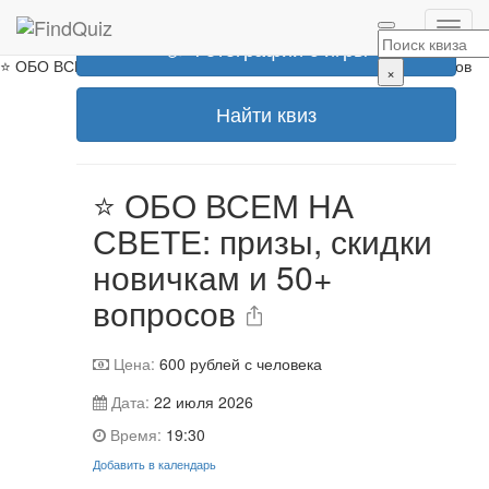
Эта игра уже прошла
📷 Фотографии с игры
⭐ ОБО ВСЕМ НА СВЕТЕ: призы, скидки новичкам и 50+ вопросов
×
Найти квиз
⭐ ОБО ВСЕМ НА
СВЕТЕ: призы, скидки
новичкам и 50+
вопросов
Цена:
600
рублей с человека
Дата:
22 июля 2026
Время:
19:30
Добавить в календарь