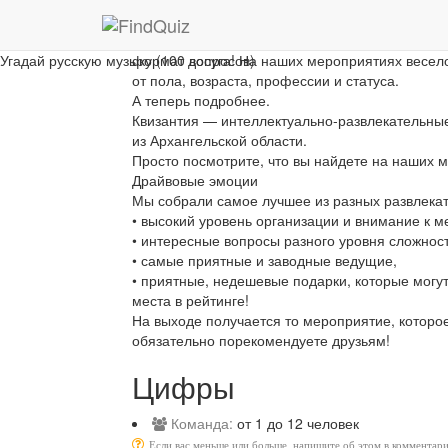
Описание
Квизантия — это империя душевного отдыха для
Угадай русскую музыку (100 вопросов)
формат досуга! На наших мероприятиях весело
от пола, возраста, профессии и статуса.
А теперь подробнее.
Квизантия — интеллектуально-развлекательны
из Архангельской области.
Просто посмотрите, что вы найдете на наших 
Драйвовые эмоции
Мы собрали самое лучшее из разных развлекат
• высокий уровень организации и внимание к м
• интересные вопросы разного уровня сложност
• самые приятные и заводные ведущие,
• приятные, недешевые подарки, которые могут
места в рейтинге!
На выходе получается то мероприятие, которое
обязательно порекомендуете друзьям!
Цифры
Команда:
от 1 до 12 человек
Если вас меньше или больше, напишите об этом в комментари