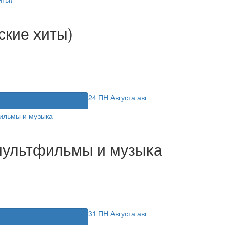
ские хиты)
24
ПН
Августа
авг
я
мультфильмы и музыка
31
ПН
Августа
авг
я