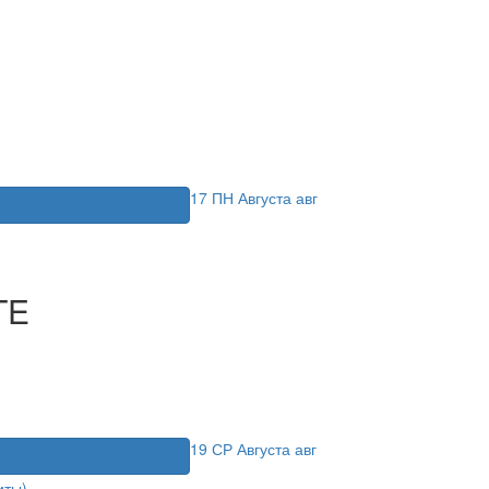
17
ПН
Августа
авг
я
TE
19
СР
Августа
авг
я