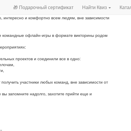
🎁 Подарочный сертификат
Найти Квиз
Ката
 заядлых квизеров и тех, кто ищет для себя новый
, интересно и комфортно всем людям, вне зависимости
е командные офлайн-игры в формате викторины родом
мероприятиях:
ельных проектов и соединили все в одно:
елочам,
и,
 получить участники любых команд, вне зависимости от
 вы запомните надолго, захотите прийти еще и
и.