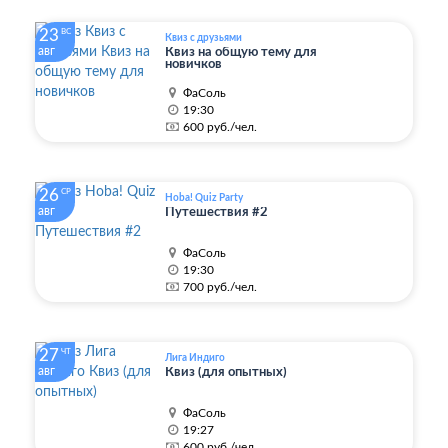
23
ВС
Квиз с друзьями
авг
Квиз на общую тему для
новичков
ФаСоль
19:30
600 руб./чел.
26
СР
Hoba! Quiz Party
авг
Путешествия #2
ФаСоль
19:30
700 руб./чел.
27
ЧТ
Лига Индиго
авг
Квиз (для опытных)
ФаСоль
19:27
600 руб./чел.