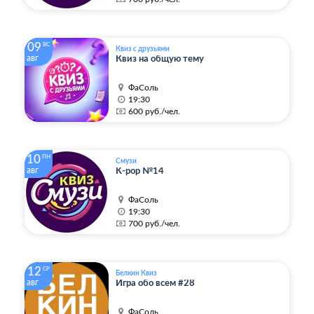
09
ВС
Квиз с друзьями
авг
Квиз на общую тему
ФаСоль
19:30
600 руб./чел.
10
ПН
Смузи
авг
K-pop №14
ФаСоль
19:30
700 руб./чел.
12
СР
Белкин Квиз
авг
Игра обо всём #28
ФаСоль