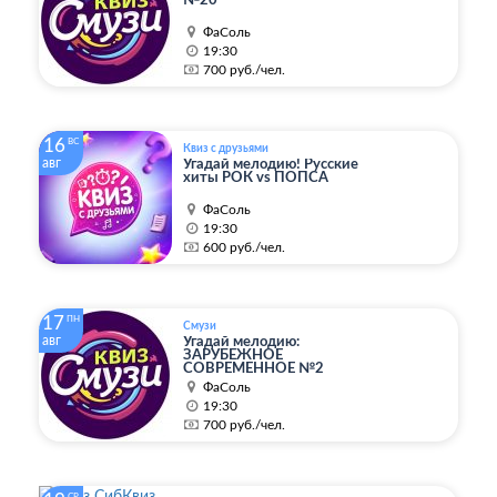
№20
ФаСоль
19:30
700 руб./чел.
16
ВС
Квиз с друзьями
авг
Угадай мелодию! Русские
хиты РОК vs ПОПСА
ФаСоль
19:30
600 руб./чел.
17
ПН
Смузи
авг
Угадай мелодию:
ЗАРУБЕЖНОЕ
СОВРЕМЕННОЕ №2
ФаСоль
19:30
700 руб./чел.
СР