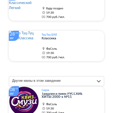
Буду поздно
19:30
700 руб./чел.
28
ПТ
Туц-Туц QUIZ
авг
Классика
ФаСоль
19:30
700 руб./чел.
Другие квизы в этом заведении
08
СБ
Смузи
авг
Танцуем и поём: РУССКИЕ
ХИТЫ 2000-х №11
ФаСоль
19:30
700 руб./чел.