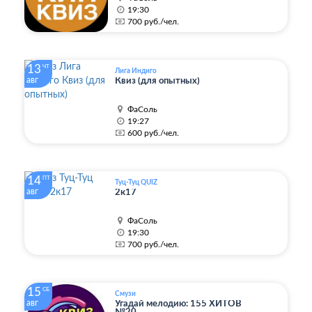
19:30
700 руб./чел.
13
ЧТ
Лига Индиго
авг
Квиз (для опытных)
ФаСоль
19:27
600 руб./чел.
14
ПТ
Туц-Туц QUIZ
авг
2к17
ФаСоль
19:30
700 руб./чел.
15
СБ
Смузи
авг
Угадай мелодию: 155 ХИТОВ