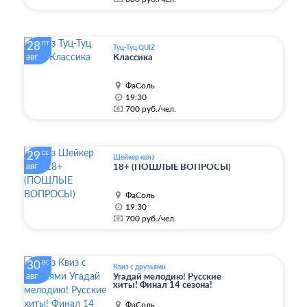
28
ПТ
Туц-Туц QUIZ
авг
Классика
ФаСоль
19:30
700 руб./чел.
29
СБ
Шейкер квиз
авг
18+ (ПОШЛЫЕ ВОПРОСЫ)
ФаСоль
19:30
700 руб./чел.
30
ВС
Квиз с друзьями
авг
Угадай мелодию! Русские
хиты! Финал 14 сезона!
ФаСоль