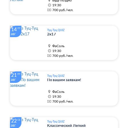
Буду поздно
19:30
700 руб./чел.
14
ПТ
Туц-Туц QUIZ
авг
2к17
ФаСоль
19:30
700 руб./чел.
21
ПТ
Туц-Туц QUIZ
авг
По вашим заявкам!
ФаСоль
19:30
700 руб./чел.
22
СБ
Туц-Туц QUIZ
авг
Классический Легкий