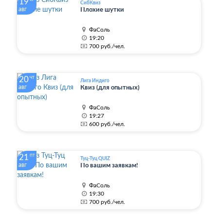
19
СибКвиз
авг
Плохие шутки
ФаСоль
19:20
700 руб./чел.
20
ЧТ
Лига Индиго
авг
Квиз (для опытных)
ФаСоль
19:27
600 руб./чел.
21
ПТ
Туц-Туц QUIZ
авг
По вашим заявкам!
ФаСоль
19:30
700 руб./чел.