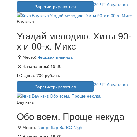
20
ЧТ
Августа
авг
Зарегистрироваться
Вау квиз
Угадай мелодию. Хиты 90-
х и 00-х. Микс
Место:
Чешская пивница
Начало игры:
19:30
Цена:
700 руб./чел.
20
ЧТ
Августа
авг
Зарегистрироваться
Вау квиз
Обо всем. Проще некуда
Место:
Гастробар BarBQ Night
Начало игры:
19:30