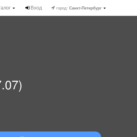
талог
Вход
город:
Санкт-Петербург
.07)