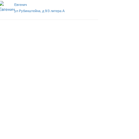
Евгенич
ул Рубинштейна, д 9/3 литера А