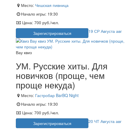
Место:
Чешская пивница
Начало игры:
19:30
Цена:
700 руб./чел.
19
СР
Августа
авг
Зарегистрироваться
Вау квиз
УМ. Русские хиты. Для
новичков (проще, чем
проще некуда)
Место:
Гастробар BarBQ Night
Начало игры:
19:30
Цена:
700 руб./чел.
20
ЧТ
Августа
авг
Зарегистрироваться