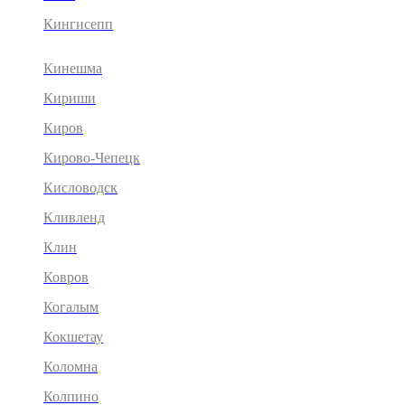
Кингисепп
Кинешма
Кириши
Киров
Кирово-Чепецк
Кисловодск
Кливленд
Клин
Ковров
Когалым
Кокшетау
Коломна
Колпино