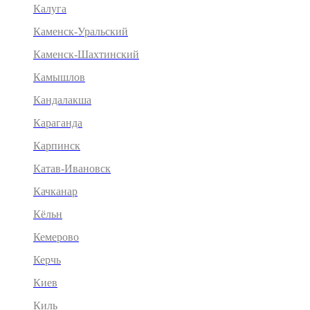
Калуга
Каменск-Уральский
Каменск-Шахтинский
Камышлов
Кандалакша
Караганда
Карпинск
Катав-Ивановск
Качканар
Кёльн
Кемерово
Керчь
Киев
Киль