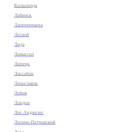
Кызылорда
Лабинск
Лаппеенранта
Лесной
Лида
Лимассол
Липецк
Лиссабон
Лихославль
Лобня
Лондон
Лос-Анджелес
Лосино-Петровский
Луга