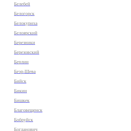
Белебей
Белогорск
Белокуриха
Белоярский
Березники
Березовский
Берлин
Беэр-Шева
Бийск
Бикин
Бишкек
Благовещенск
Бобруйск
Богданович