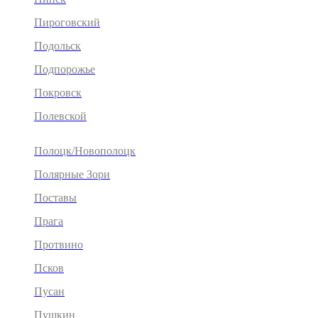
Пироговский
Подольск
Подпорожье
Покровск
Полевской
Полоцк/Новополоцк
Полярные Зори
Поставы
Прага
Протвино
Псков
Пусан
Пушкин