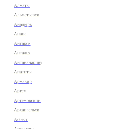
Алматы
Альметьевск
Анадырь
Анапа
Ангарск
Анталья
Антананариву
Апатиты
Армавир
Артем
Артемовский
Архангельск
Асбест
Астрахань