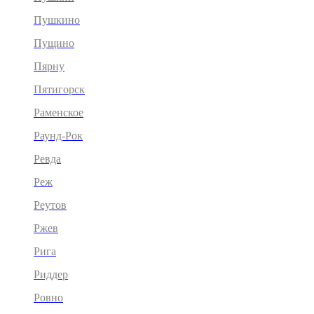
Пушкино
Пущино
Пярну
Пятигорск
Раменское
Раунд-Рок
Ревда
Реж
Реутов
Ржев
Рига
Риддер
Ровно