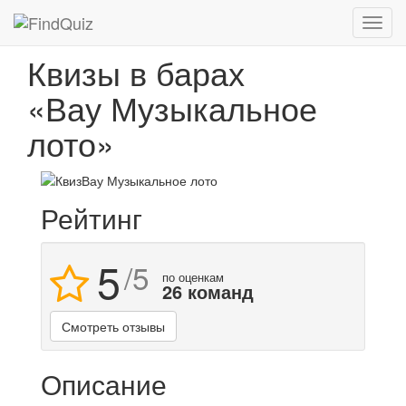
Квизы в барах
«Вау Музыкальное
лото»
Рейтинг
5
/
5
по оценкам
26
команд
Смотреть отзывы
Описание