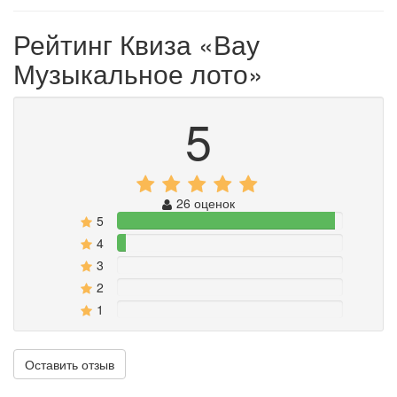
Рейтинг Квиза
«Вау
Музыкальное лото»
5
26 оценок
5
96.153846153846%
4
3.8461538461538%
3
0%
2
0%
1
0%
Оставить отзыв