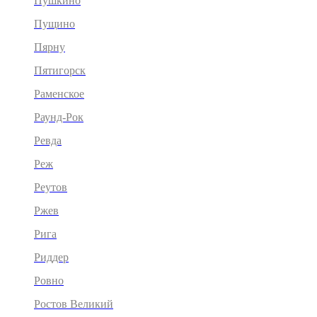
Пушкино
Пущино
Пярну
Пятигорск
Раменское
Раунд-Рок
Ревда
Реж
Реутов
Ржев
Рига
Риддер
Ровно
Ростов Великий