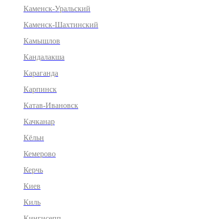
Каменск-Уральский
Каменск-Шахтинский
Камышлов
Кандалакша
Караганда
Карпинск
Катав-Ивановск
Качканар
Кёльн
Кемерово
Керчь
Киев
Киль
Кингисепп