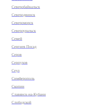
Северобайкальск
Северодвинск
Североморск
Североуральск
Семей
Сергиев Посад
Серов
Серпухов
Сеул
Симферополь
Скопин
Славянск-на-Кубани
Слободской