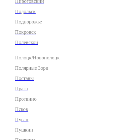
Пироговский
Подольск
Подпорожье
Покровск
Полевской
Полоцк/Новополоцк
Полярные Зори
Поставы
Прага
Протвино
Псков
Пусан
Пушкин