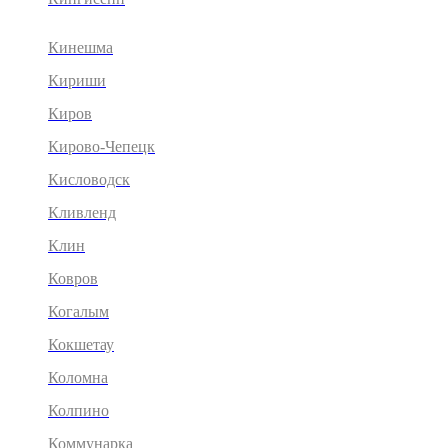
Кинешма
Кириши
Киров
Кирово-Чепецк
Кисловодск
Кливленд
Клин
Ковров
Когалым
Кокшетау
Коломна
Колпино
Коммунарка