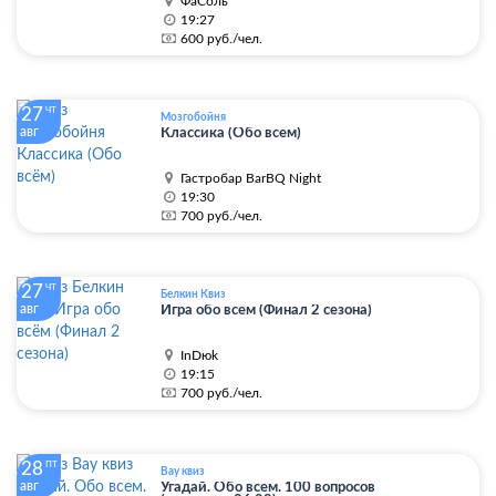
ФаСоль
19:27
600 руб./чел.
27
ЧТ
Мозгобойня
авг
Классика (Обо всём)
Гастробар BarBQ Night
19:30
700 руб./чел.
27
ЧТ
Белкин Квиз
авг
Игра обо всём (Финал 2 сезона)
InDюk
19:15
700 руб./чел.
28
ПТ
Вау квиз
авг
Угадай. Обо всем. 100 вопросов