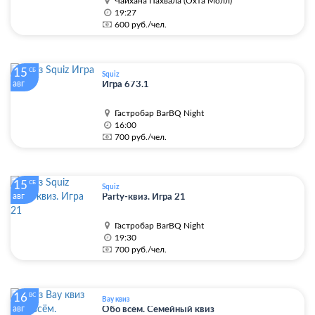
Чайхана Пахвала (Охта Молл)
19:27
600 руб./чел.
15
СБ
Squiz
авг
Игра 673.1
Гастробар BarBQ Night
16:00
700 руб./чел.
15
СБ
Squiz
авг
Party-квиз. Игра 21
Гастробар BarBQ Night
19:30
700 руб./чел.
16
ВС
Вау квиз
авг
Обо всём. Семейный квиз