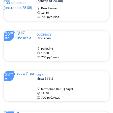
(повтор от 26.08)
Beer House
19:30
700 руб./чел.
28
ПТ
QUIZ PEACE
авг
Обо всём
ParkKing
19:30
700 руб./чел.
28
ПТ
Squiz
авг
Игра 675.2
Гастробар BarBQ Night
19:30
700 руб./чел.