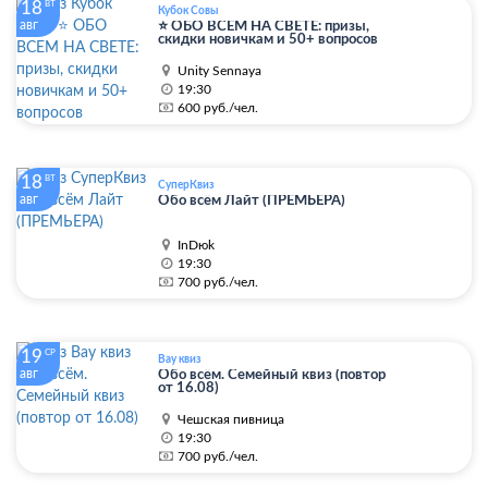
18
ВТ
Кубок Совы
авг
⭐ ОБО ВСЕМ НА СВЕТЕ: призы,
скидки новичкам и 50+ вопросов
Unity Sennaya
19:30
600 руб./чел.
18
ВТ
СуперКвиз
авг
Обо всём Лайт (ПРЕМЬЕРА)
InDюk
19:30
700 руб./чел.
19
СР
Вау квиз
авг
Обо всём. Семейный квиз (повтор
от 16.08)
Чешская пивница
19:30
700 руб./чел.