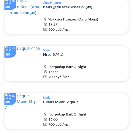
21
ПТ
Лига Индиго
авг
Квиз (для всех желающих)
Чайхана Пахвала (Охта Молл)
19:27
600 руб./чел.
22
СБ
Squiz
авг
Игра 674.2
Гастробар BarBQ Night
16:00
700 руб./чел.
23
ВС
Squiz
авг
Сквиз Микс. Игра 7
Гастробар BarBQ Night
16:00
700 руб./чел.