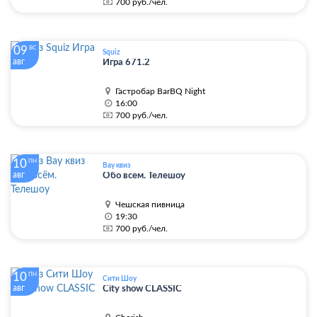
700 руб./чел.
09
ВС
Squiz
авг
Игра 671.2
Гастробар BarBQ Night
16:00
700 руб./чел.
10
ПН
Вау квиз
авг
Обо всём. Телешоу
Чешская пивница
19:30
700 руб./чел.
10
ПН
Сити Шоу
авг
City show CLASSIC