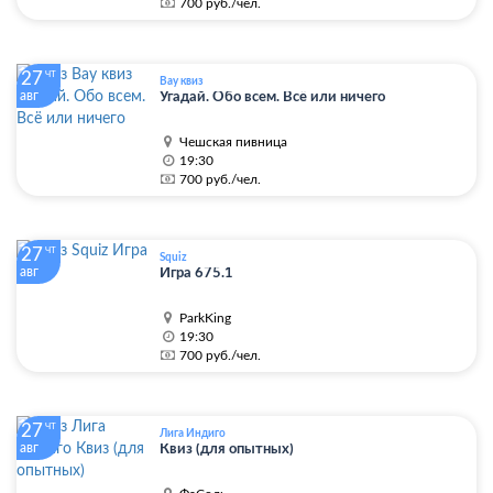
700 руб./чел.
27
ЧТ
Вау квиз
авг
Угадай. Обо всем. Всё или ничего
Чешская пивница
19:30
700 руб./чел.
27
ЧТ
Squiz
авг
Игра 675.1
ParkKing
19:30
700 руб./чел.
27
ЧТ
Лига Индиго
авг
Квиз (для опытных)