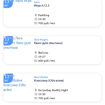
13
ЧТ
Squiz
авг
Игра 672.1
ParkKing
19:30
700 руб./чел.
13
ЧТ
Лига Индиго
авг
Квиз (для опытных)
ФаСоль
19:27
600 руб./чел.
13
ЧТ
Мозгобойня
авг
Классика (Обо всём)
Гастробар BarBQ Night
19:30
700 руб./чел.