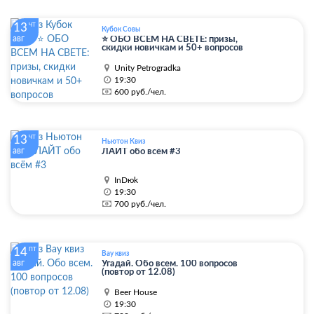
13
ЧТ
Кубок Совы
авг
⭐ ОБО ВСЕМ НА СВЕТЕ: призы,
скидки новичкам и 50+ вопросов
Unity Petrogradka
19:30
600 руб./чел.
13
ЧТ
Ньютон Квиз
авг
ЛАЙТ обо всём #3
InDюk
19:30
700 руб./чел.
14
ПТ
Вау квиз
авг
Угадай. Обо всем. 100 вопросов
(повтор от 12.08)
Beer House
19:30