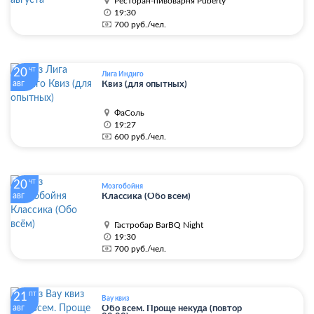
Ресторан-пивоварня Puberty
19:30
700 руб./чел.
20
ЧТ
Лига Индиго
авг
Квиз (для опытных)
ФаСоль
19:27
600 руб./чел.
20
ЧТ
Мозгобойня
авг
Классика (Обо всём)
Гастробар BarBQ Night
19:30
700 руб./чел.
21
ПТ
Вау квиз
авг
Обо всем. Проще некуда (повтор