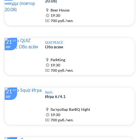
20.08)
Beer House
19:30
700 руб./чел.
21
ПТ
QUIZ PEACE
авг
Обо всём
ParkKing
19:30
700 руб./чел.
21
ПТ
Squiz
авг
Игра 674.1
Гастробар BarBQ Night
19:30
700 руб./чел.