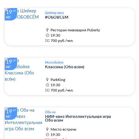
19
СР
Шейкер квиз
авг
#ОБОВСЁМ
Ресторан-пивоварня Puberty
19:30
700 руб./чел.
19
СР
Мозгобойня
авг
Классика (Обо всём)
ParkKing
19:30
700 руб./чел.
19
СР
Оба-на
авг
НИИ-квиз Интеллектуальная игра
Обо всем
Место встречи
19:30