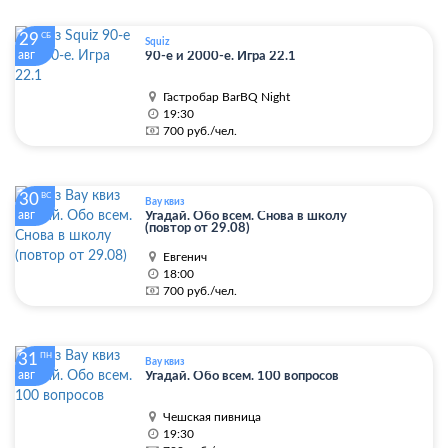
29
СБ
Squiz
авг
90-е и 2000-е. Игра 22.1
Гастробар BarBQ Night
19:30
700 руб./чел.
30
ВС
Вау квиз
авг
Угадай. Обо всем. Снова в школу
(повтор от 29.08)
Евгенич
18:00
700 руб./чел.
31
ПН
Вау квиз
авг
Угадай. Обо всем. 100 вопросов
Чешская пивница
19:30