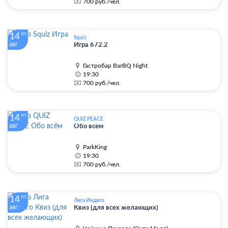
700 руб./чел.
14
ПТ
Squiz
авг
Игра 672.2
Гастробар BarBQ Night
19:30
700 руб./чел.
14
ПТ
QUIZ PEACE
авг
Обо всём
ParkKing
19:30
700 руб./чел.
14
ПТ
Лига Индиго
авг
Квиз (для всех желающих)