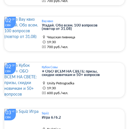
700 руб./чел.
02
СР
Вау квиз
сен
Угадай. Обо всем. 100 вопросов
(повтор от 31.08)
Чешская пивница
19:30
700 руб./чел.
02
СР
Кубок Совы
сен
⭐ ОБО ВСЕМ НА СВЕТЕ: призы,
скидки новичкам и 50+ вопросов
Unity Petrogradka
19:30
600 руб./чел.
03
ЧТ
Squiz
сен
Игра 676.2