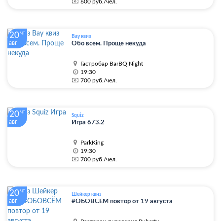
600 руб./чел.
20
ЧТ
Вау квиз
авг
Обо всем. Проще некуда
Гастробар BarBQ Night
19:30
700 руб./чел.
20
ЧТ
Squiz
авг
Игра 673.2
ParkKing
19:30
700 руб./чел.
20
ЧТ
Шейкер квиз
авг
#ОБОВСЁМ повтор от 19 августа