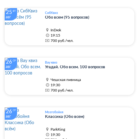
25
ВТ
СибКвиз
авг
Обо всëм (95 вопросов)
InDюk
19:15
700 руб./чел.
26
СР
Вау квиз
авг
Угадай. Обо всем. 100 вопросов
Чешская пивница
19:30
700 руб./чел.
26
СР
Мозгобойня
авг
Классика (Обо всём)
ParkKing
19:30