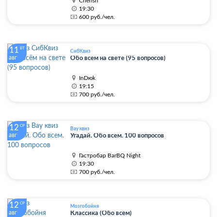
Cherish
19:30
600 руб./чел.
11
ВТ
СибКвиз
авг
Обо всëм на свете (95 вопросов)
InDюk
19:15
700 руб./чел.
12
СР
Вау квиз
авг
Угадай. Обо всем. 100 вопросов
Гастробар BarBQ Night
19:30
700 руб./чел.
12
СР
Мозгобойня
авг
Классика (Обо всём)