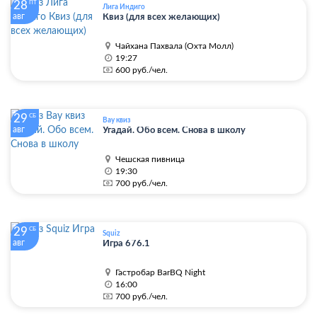
28
ПТ
Лига Индиго
авг
Квиз (для всех желающих)
Чайхана Пахвала (Охта Молл)
19:27
600 руб./чел.
29
СБ
Вау квиз
авг
Угадай. Обо всем. Снова в школу
Чешская пивница
19:30
700 руб./чел.
29
СБ
Squiz
авг
Игра 676.1
Гастробар BarBQ Night
16:00
700 руб./чел.